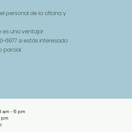
 personal de la oficina y
e es una ventaja!
30-6977 si estás interesado.
 parcial.
 8 am - 5 pm
2 pm
o