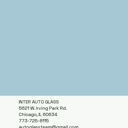
INTER AUTO GLASS
5621 W. Irving Park Rd.
Chicago, IL 60634
773-725-8115
autoglassteam@gmail.com